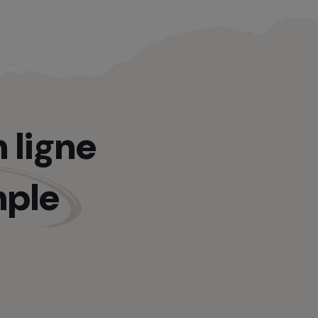
 ligne
mple