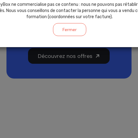
yBox ne commercialise pas ce contenu : nous ne pouvons pas rétablir
entreprises qui veulent évoluer en
ès. Nous vous conseillons de contacter la personne qui vous a vendu 
toute confiance. Formez vos
formation (coordonnées sur votre facture).
collaborateurs et améliorez
Fermer
l'onboarding de vos clients.
Découvrez nos offres