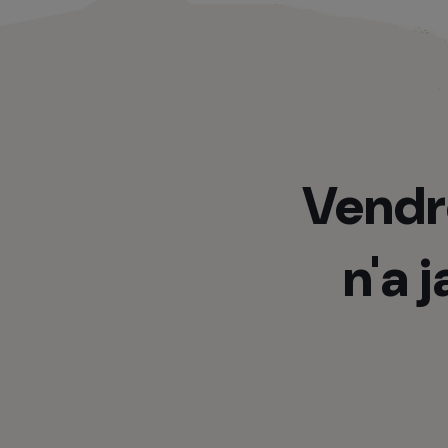
Vendr
n'a 