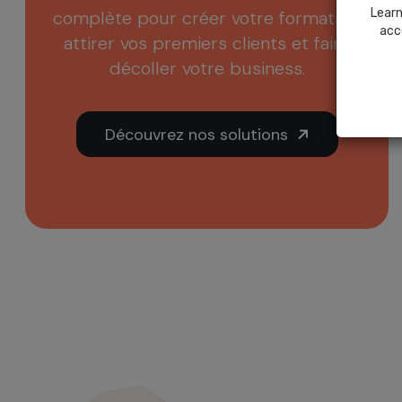
Learn
complète pour créer votre formation,
acc
attirer vos premiers clients et faire
décoller votre business.
Découvrez nos solutions